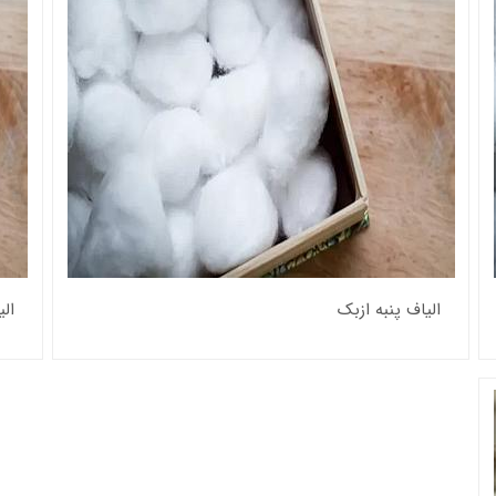
الیاف پنبه ازبک
ال