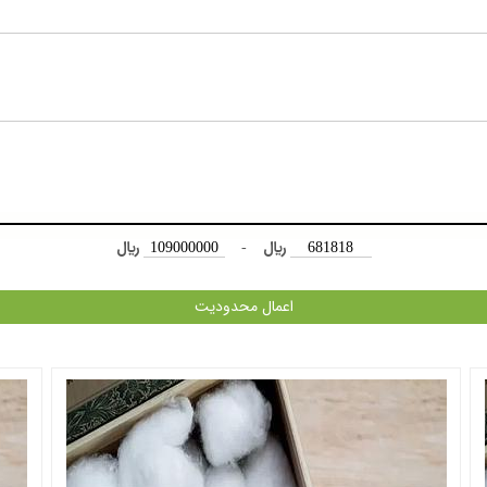
﷼
-
﷼
اعمال محدودیت