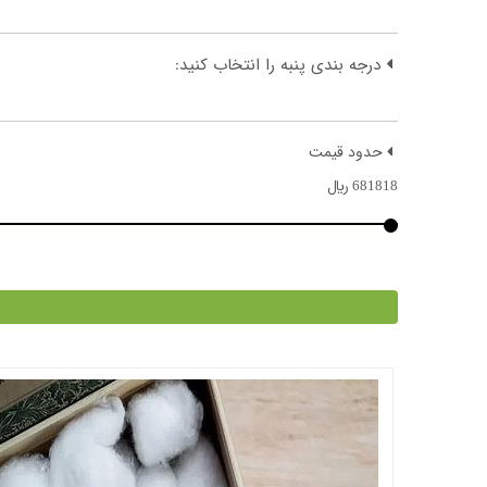
درجه بندی پنبه را انتخاب کنید:
حدود قیمت
681818
﷼