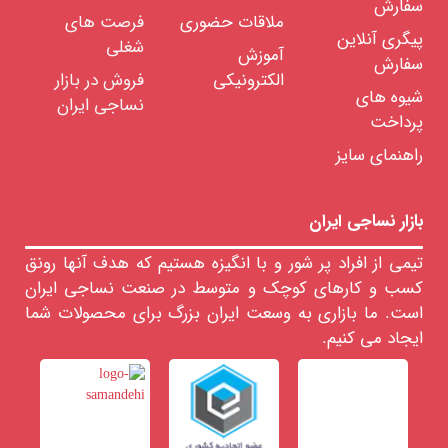
سفارش
ملاقات حضوری
فرصت های
ساویو
پیگری آنلاین
شغلی
آموزش
ولکمن
سفارش
الکترونیکی
فروش در بازار
ساورر
شیوه های
نساجی ایران
ماشین
پرداخت
آلات
بافندگی
راهنمای سایز
ماشین
آلات
رنگرزی
بازار نساجی ایران
ابزار
و
تیمی از افراد پر شور و با انگیزه هستیم که هدف آنها رونق
تجهیزات
کسب و کارهای کوچک و متوسط در صنعت نساجی ایران
تاسیسات
است. ما بازاری به وسعت ایران بزرگ برای محصولات شما
خدمات
ایجاد می کنیم.
مهندسی
واد
ولیه
ساجی
لزومات
صرفی