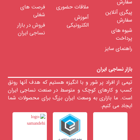
سفارش
موهر
ملاقات حضوری
فرصت های
پیگری آنلاین
الیاف
شغلی
آموزش
گیاهی
سفارش
الکترونیکی
فروش در بازار
الیاف
شیوه های
معدنی
نساجی ایران
پرداخت
الیاف
مصنوعی
راهنمای سایز
الیاف
نیمه
مصنوعی
بازار نساجی ایران
رنگرزی
الیاف
تیمی از افراد پر شور و با انگیزه هستیم که هدف آنها رونق
خدمات
کسب و کارهای کوچک و متوسط در صنعت نساجی ایران
آزمایشگاهی
الیاف
است. ما بازاری به وسعت ایران بزرگ برای محصولات شما
رنگ
ایجاد می کنیم.
های
نساجی
مواد
تعاونی
نساجی