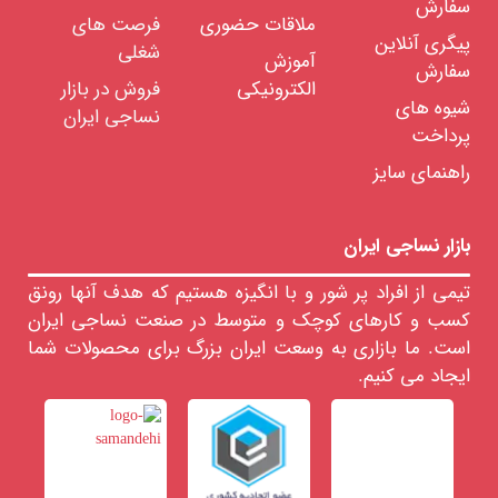
سفارش
مانفورس
ملاقات حضوری
فرصت های
پیگری آنلاین
بروکنر
شغلی
آموزش
سفارش
سان
الکترونیکی
فروش در بازار
سوپر
شیوه های
نساجی ایران
فرارو
پرداخت
سان
راهنمای سایز
تکس
تکسیما
اشتورک
بازار نساجی ایران
مشترک
بین
تیمی از افراد پر شور و با انگیزه هستیم که هدف آنها رونق
ماشین
آلات
کسب و کارهای کوچک و متوسط در صنعت نساجی ایران
است. ما بازاری به وسعت ایران بزرگ برای محصولات شما
ابزار
و
ایجاد می کنیم.
تجهیزات
تاسیسات
خدمات
مهندسی