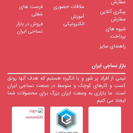
سفارش
کنف
ملاقات حضوری
فرصت های
الیاف
پیگری آنلاین
شغلی
آباکار
آموزش
سفارش
الکترونیکی
فروش در بازار
الیاف
بامبو
شیوه های
نساجی ایران
پرداخت
الیاف
نارگیل
راهنمای سایز
الیاف
معدنی
الیاف
بازار نساجی ایران
مصنوعی
الیاف
تیمی از افراد پر شور و با انگیزه هستیم که هدف آنها رونق
نیمه
کسب و کارهای کوچک و متوسط در صنعت نساجی ایران
مصنوعی
است. ما بازاری به وسعت ایران بزرگ برای محصولات شما
رنگرزی
الیاف
ایجاد می کنیم.
خدمات
آزمایشگاهی
الیاف
رنگ
های