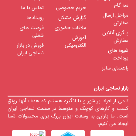
سه گام
نخ
حریم خصوصی
تماس با ما
چتایی
مراحل ارسال
گزارش مشکل
رویدادها
نخ
سفارش
فرشی
ملاقات حضوری
فرصت های
(اکریلیک)
پیگری آنلاین
شغلی
آموزش
فیلامنت
سفارش
الکترونیکی
فروش در بازار
نخ
شیوه های
های
نساجی ایران
فانتزی
پرداخت
رنگرزی
راهنمای سایز
انواع
نخ
تابندگی
نخ
بازار نساجی ایران
خدمات
آزمایشگاهی
تیمی از افراد پر شور و با انگیزه هستیم که هدف آنها رونق
نخ
کسب و کارهای کوچک و متوسط در صنعت نساجی ایران
اشین
است. ما بازاری به وسعت ایران بزرگ برای محصولات شما
لات
ایجاد می کنیم.
ساجی
زار