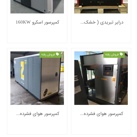
درایر تبریدی ( خشک کن ) کمپرسور اسکرو
کمپرسور اسکرو 160KW
فروش رفته
فروش رفته
کمپرسور هوای فشرده اطلس کوپکو 13 بار مدل API1234347
کمپرسور هوای فشرده اطلس کوپکو 8.6 بار مدل ZR250VSDFF