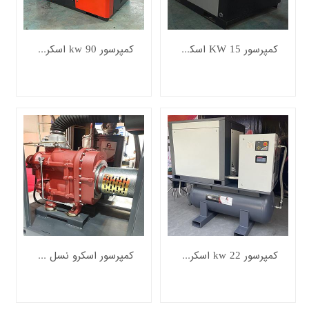
کمپرسور 15 KW اسکرو کوپل تسمه - دور پایین
کمپرسور 90 kw اسکرو - کوپل مستقیم3000 دور
کمپرسور 22 kw اسکرو کوپل مستقیم پکیج با درایر
کمپرسور اسکرو نسل جدید - 75kw two stage