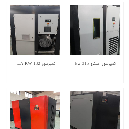
برند
حدود
قیمت
681818
﷼
کمپرسور اسکرو 315 kw
کمپرسور 132 MAXIMA-KW
حدودیت