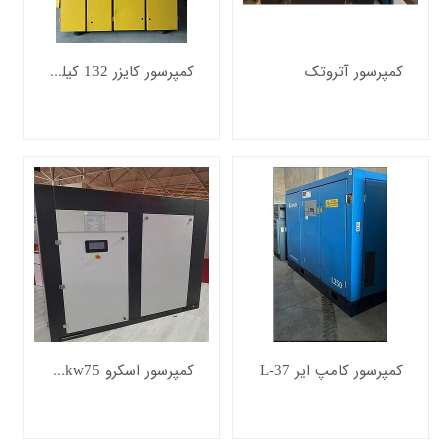
قطعات
و
ملزومات
مصرفی
کمپرسور آتروتک
کمپرسور کایزر 132 کیلووات
خدمات
مهندسی
واد
ولیه
ساجی
لزومات
صرفی
ساجی
ایعات
ساجی
نمایشگاه
مجازی
صنعت
نساجی
کمپرسور کامپ ایر L-37
کمپرسور اسکرو bar25-kw75