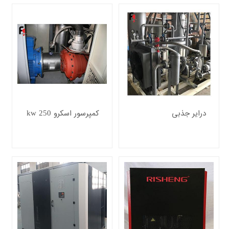
درایر جذبی
کمپرسور اسکرو 250 kw