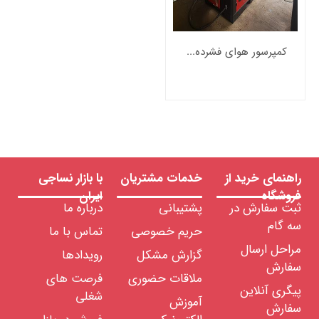
کمپرسور هوای فشرده برند گلوبال
راهنمای خرید از
خدمات مشتریان
با بازار نساجی
فروشگاه
ایران
ثبت سفارش در
پشتیبانی
درباره ما
سه گام
حریم خصوصی
تماس با ما
مراحل ارسال
گزارش مشکل
رویدادها
سفارش
ملاقات حضوری
فرصت های
پیگری آنلاین
شغلی
آموزش
سفارش