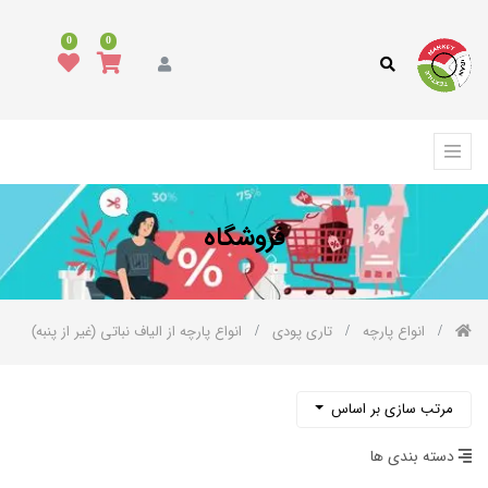
دسته
0
0
بندی
کالا
همه
کالاها
د
وشاک
فروشگاه
رش،
فپوش
رمه
انواع پارچه
تاری پودی
انواع پارچه از الیاف نباتی (غیر از پنبه)
الای
واب
کوراسیون
مرتب سازی بر اساس
واع
رچه
دسته بندی ها
تاری
پودی