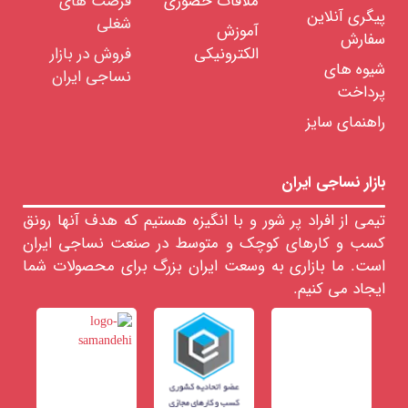
ملاقات حضوری
فرصت های
نباتی
پیگری آنلاین
شغلی
(غیر
آموزش
از
سفارش
پنبه)
الکترونیکی
فروش در بازار
شیوه های
تکنیکال
نساجی ایران
تکستایل
پرداخت
تاری
پودی
راهنمای سایز
حلقوی
بی
بازار نساجی ایران
بافت
خدمات
تیمی از افراد پر شور و با انگیزه هستیم که هدف آنها رونق
در
انواع
کسب و کارهای کوچک و متوسط در صنعت نساجی ایران
پارچه
است. ما بازاری به وسعت ایران بزرگ برای محصولات شما
نواع
ایجاد می کنیم.
خ
اشین
لات
ساجی
زار
جهیزات