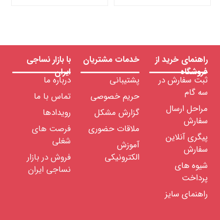
لزومات
صرفی
ساجی
ایعات
ساجی
راهنمای خرید از
خدمات مشتریان
با بازار نساجی
نمایشگاه
مجازی
فروشگاه
ایران
صنعت
ثبت سفارش در
پشتیبانی
درباره ما
نساجی
سه گام
حریم خصوصی
تماس با ما
مراحل ارسال
گزارش مشکل
رویدادها
سفارش
نمره
ملاقات حضوری
فرصت های
پیگری آنلاین
نخ را
شغلی
آموزش
سفارش
انتخاب
الکترونیکی
فروش در بازار
کنید
شیوه های
نساجی ایران
پرداخت
راهنمای سایز
تعداد