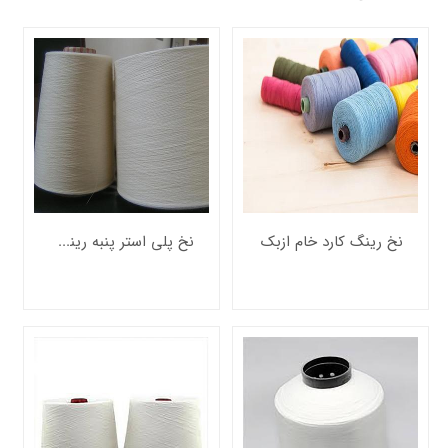
ریسیده
شده
الیاف
کوتاه
نخ
رینگ
نخ
رینگ
شانه
شده
نخ
رینگ
نخ رینگ کارد خام ازبک
نخ پلی استر پنبه رینگ کارد خام
کارد
نخ
اپن
اند
جت
هوا
(ایرجت)
نخ
ورتکس
الیاف