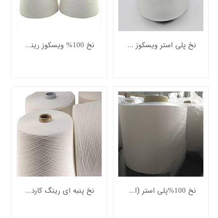
بلند
فیلامنت
نخ
های
نخ پلی استر ویسکوز رینگ کارد خام
نخ 100% ویسکوز رینگ کارد خام
فانتزی
رنگرزی
انواع
نخ
تابندگی
نخ
خدمات
آزمایشگاهی
نخ
اشین
لات
ساجی
زار
جهیزات
نخ 100%پلی استر (اسپان) رینگ کارد خام
نخ پنبه ای رینگ کارد خام
واد
ولیه
ساجی