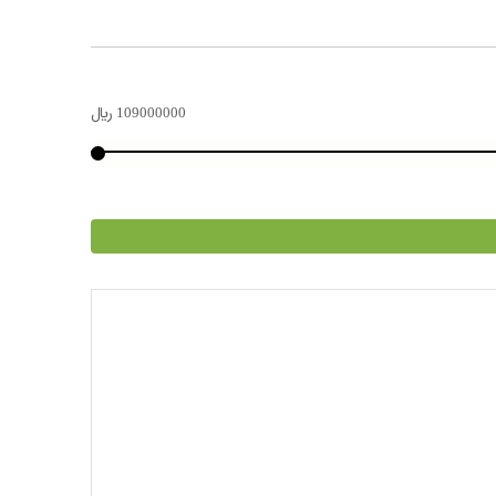
109000000
﷼