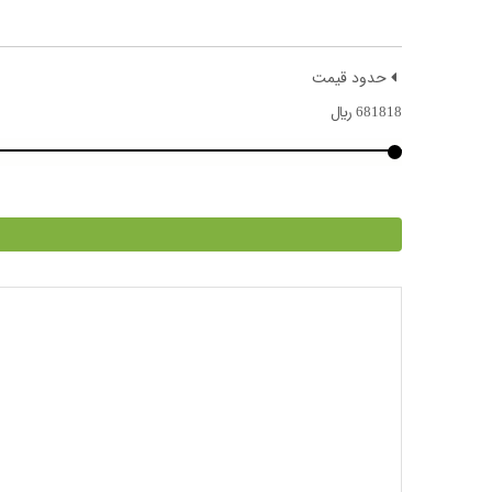
حدود قیمت
681818
﷼