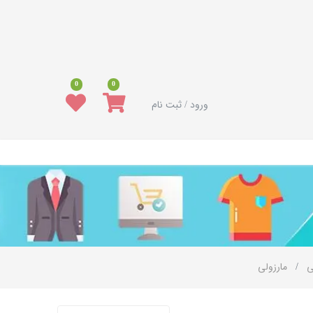
0
0
ورود / ثبت نام
ی
مارزولی