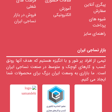
ملاقات حضوری
فرصت های
لزومات
پیگری آنلاین
صرفی
شغلی
آموزش
ساجی
سفارش
الکترونیکی
فروش در بازار
ایعات
شیوه های
ساجی
نساجی ایران
پرداخت
نمایشگاه
مجازی
راهنمای سایز
صنعت
نساجی
بازار نساجی ایران
تیمی از افراد پر شور و با انگیزه هستیم که هدف آنها رونق
کسب و کارهای کوچک و متوسط در صنعت نساجی ایران
حدود
قیمت
است. ما بازاری به وسعت ایران بزرگ برای محصولات شما
ایجاد می کنیم.
681818
﷼