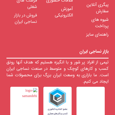
ملاقات حضوری
فرصت های
پیگری آنلاین
نخ
شغلی
آموزش
اسپان
سفارش
الکترونیکی
فروش در بازار
نخ
شیوه های
نساجی ایران
ویسکوز
ریون
پرداخت
نخ
راهنمای سایز
نایلون
انواع
کش
بازار نساجی ایران
نخ
های
تیمی از افراد پر شور و با انگیزه هستیم که هدف آنها رونق
فانتزی
کسب و کارهای کوچک و متوسط در صنعت نساجی ایران
رنگرزی
انواع
است. ما بازاری به وسعت ایران بزرگ برای محصولات شما
نخ
ایجاد می کنیم.
تابندگی
نخ
خدمات
آزمایشگاهی
نخ
اشین