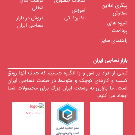
ملاقات حضوری
فرصت های
کشو
پیگری آنلاین
بافی
شغلی
آموزش
سفارش
ضایعات
الکترونیکی
فروش در بازار
بافت
شیوه های
نساجی ایران
ضایعات
پرداخت
برش
دوخت
راهنمای سایز
نمایشگاه
مجازی
صنعت
بازار نساجی ایران
نساجی
تیمی از افراد پر شور و با انگیزه هستیم که هدف آنها رونق
کسب و کارهای کوچک و متوسط در صنعت نساجی ایران
است. ما بازاری به وسعت ایران بزرگ برای محصولات شما
ایجاد می کنیم.
حدود
قیمت
681818
﷼