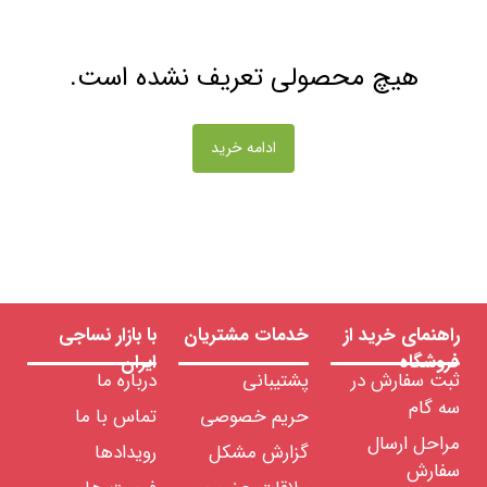
اشین
لات
ساجی
هیچ محصولی تعریف نشده است.
زار
جهیزات
واد
ادامه خرید
ولیه
ساجی
لزومات
صرفی
ساجی
یعات
ساجی
ضایعات
راهنمای خرید از
خدمات مشتریان
با بازار نساجی
الیاف
فروشگاه
ایران
ضایعات
ثبت سفارش در
پشتیبانی
درباره ما
انواع
نخ
سه گام
حریم خصوصی
تماس با ما
ضایعات
مراحل ارسال
پارچه
گزارش مشکل
رویدادها
سفارش
ضایعات