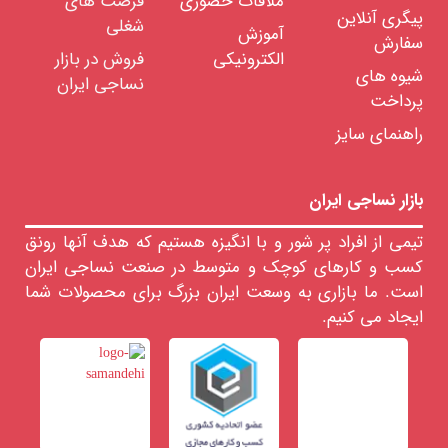
ملاقات حضوری
فرصت های
ایعات
پیگری آنلاین
ساجی
شغلی
آموزش
سفارش
نمایشگاه
الکترونیکی
فروش در بازار
مجازی
شیوه های
صنعت
نساجی ایران
نساجی
پرداخت
راهنمای سایز
بازار نساجی ایران
حدود
قیمت
تیمی از افراد پر شور و با انگیزه هستیم که هدف آنها رونق
681818
کسب و کارهای کوچک و متوسط در صنعت نساجی ایران
﷼
است. ما بازاری به وسعت ایران بزرگ برای محصولات شما
ایجاد می کنیم.
حدودیت