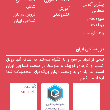
ملاقات حضوری
فرصت های
نخ
پیگری آنلاین
شغلی
چتایی
آموزش
سفارش
الکترونیکی
فروش در بازار
نخ
فرشی
شیوه های
نساجی ایران
(اکریلیک)
پرداخت
فیلامنت
راهنمای سایز
نخ
های
فانتزی
بازار نساجی ایران
رنگرزی
انواع
تیمی از افراد پر شور و با انگیزه هستیم که هدف آنها رونق
نخ
کسب و کارهای کوچک و متوسط در صنعت نساجی ایران
تابندگی
نخ
است. ما بازاری به وسعت ایران بزرگ برای محصولات شما
خدمات
ایجاد می کنیم.
آزمایشگاهی
نخ
اشین
لات
ساجی
زار