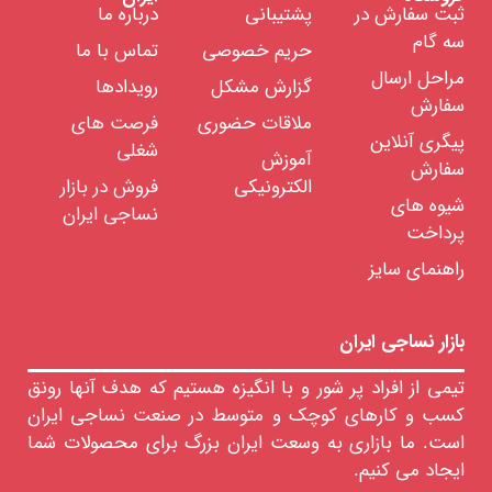
الیاف
ثبت سفارش در
پشتیبانی
درباره ما
ویسکوز
سه گام
حریم خصوصی
تماس با ما
الیاف
استات
مراحل ارسال
گزارش مشکل
رویدادها
سفارش
رنگرزی
ملاقات حضوری
فرصت های
الیاف
پیگری آنلاین
شغلی
آموزش
خدمات
سفارش
آزمایشگاهی
الکترونیکی
فروش در بازار
الیاف
شیوه های
نساجی ایران
رنگ
پرداخت
های
نساجی
راهنمای سایز
مواد
تعاونی
نساجی
بازار نساجی ایران
مواد
شیمیایی
تیمی از افراد پر شور و با انگیزه هستیم که هدف آنها رونق
نساجی
کسب و کارهای کوچک و متوسط در صنعت نساجی ایران
لزومات
صرفی
است. ما بازاری به وسعت ایران بزرگ برای محصولات شما
ساجی
ایجاد می کنیم.
ایعات