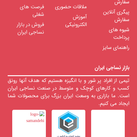
سفارش
نخ
ملاقات حضوری
فرصت های
اسپان
پیگری آنلاین
شغلی
آموزش
سفارش
نخ
الکترونیکی
فروش در بازار
ویسکوز
شیوه های
ریون
نساجی ایران
پرداخت
نخ
نایلون
راهنمای سایز
انواع
کش
نخ
بازار نساجی ایران
های
فانتزی
تیمی از افراد پر شور و با انگیزه هستیم که هدف آنها رونق
رنگرزی
کسب و کارهای کوچک و متوسط در صنعت نساجی ایران
انواع
نخ
است. ما بازاری به وسعت ایران بزرگ برای محصولات شما
تابندگی
ایجاد می کنیم.
نخ
خدمات
آزمایشگاهی
نخ
اشین