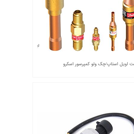
ت اویل استاپ/چک ولو کمپرسور اسکرو