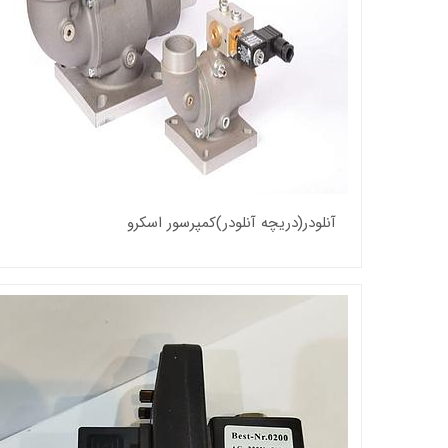
آنلودر(دریچه آنلودر)کمپرسور اسکرو