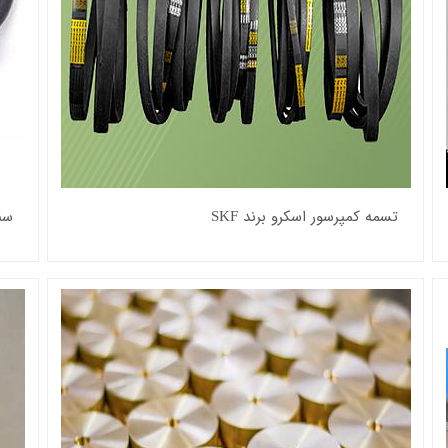
تسمه کمپرسور اسکرو برند SKF
سن