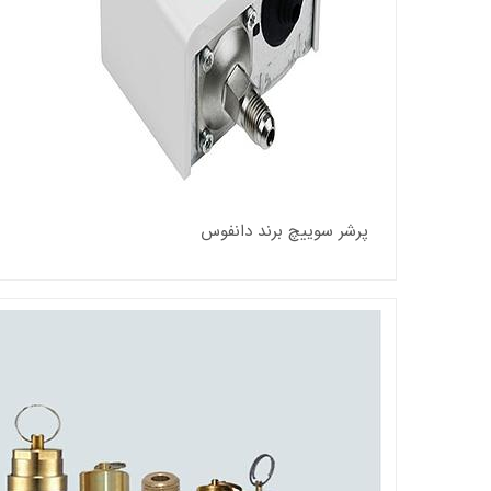
پرشر سوییچ برند دانفوس