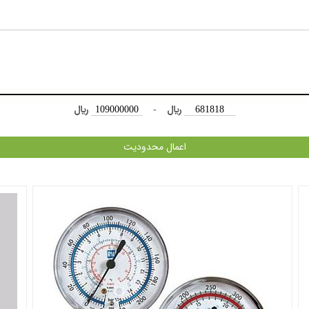
﷼
-
﷼
اعمال محدودیت