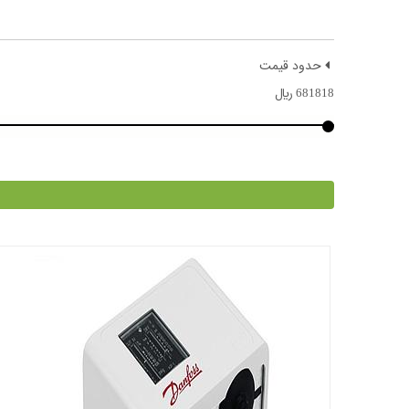
حدود قیمت
681818
﷼