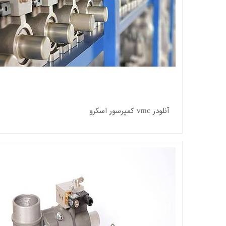
آنلودر vmc کمپرسور اسکرو