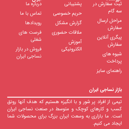
صابون
ثبت سفارش در
پشتیبانی
درباره ما
لکه
سه گام
بری
حریم خصوصی
تماس با ما
صابون
مراحل ارسال
گزارش مشکل
رویدادها
جین
سفارش
خام
ملاقات حضوری
فرصت های
پیگری آنلاین
صابون
شغلی
پشم
آموزش
سفارش
خام
الکترونیکی
فروش در بازار
نفوذ
شیوه های
نساجی ایران
دهنده
پرداخت
ها
ضد
راهنمای سایز
کف
سیلیکونی
ضد
بازار نساجی ایران
کف
غیر
سیلیکونی
تیمی از افراد پر شور و با انگیزه هستیم که هدف آنها رونق
کسب و کارهای کوچک و متوسط در صنعت نساجی ایران
رنگرزی
است. ما بازاری به وسعت ایران بزرگ برای محصولات شما
چاپ
ایجاد می کنیم.
تکمیل