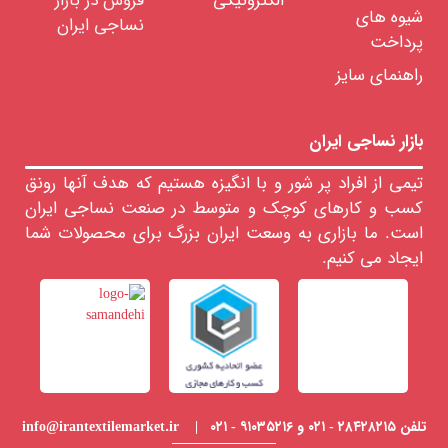
الکترونیکی
فروش در بازار
لزومات
شیوه های
صرفی
نساجی ایران
ساجی
پرداخت
ایعات
راهنمای سایز
ساجی
نمایشگاه
مجازی
صنعت
بازار نساجی ایران
نساجی
تیمی از افراد پر شور و با انگیزه هستیم که هدف آنها رونق
کسب و کارهای کوچک و متوسط در صنعت نساجی ایران
است. ما بازاری به وسعت ایران بزرگ برای محصولات شما
ایجاد می کنیم.
برند
حدود
قیمت
681818
تلفن ۲۸۴۲۸۲۱۵ - ۰۲۱ و ۹۱۰۳۵۲۱۶ - ۰۲۱ | info@irantextilemarket.ir
﷼