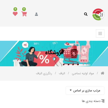
دسته
0
0
بندی
کالا
همه
کالاها
د
وشاک
فروشگاه
رش،
فپوش
رمه
مواد اولیه نساجی
الیاف
رنگرزی الیاف
الای
واب
کوراسیون
مرتب سازی بر اساس
نواع
ارچه
دسته بندی ها
نواع
خ