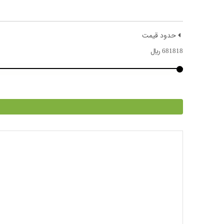
حدود قیمت
681818
﷼