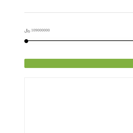
109000000
﷼