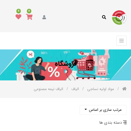
دسته
0
0
بندی
کالا
همه
کالاها
د
وشاک
فروشگاه
رش،
فپوش
رمه
مواد اولیه نساجی
الیاف
الیاف نیمه مصنوعی
الای
واب
کوراسیون
مرتب سازی بر اساس
نواع
ارچه
دسته بندی ها
نواع
خ