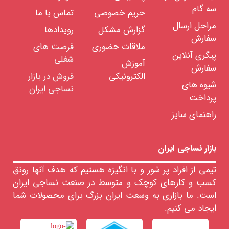
رنگرزی
سه گام
حریم خصوصی
تماس با ما
الیاف
مراحل ارسال
خدمات
گزارش مشکل
رویدادها
آزمایشگاهی
سفارش
الیاف
ملاقات حضوری
فرصت های
پیگری آنلاین
شغلی
رنگ
آموزش
های
سفارش
نساجی
الکترونیکی
فروش در بازار
شیوه های
نساجی ایران
مواد
تعاونی
پرداخت
نساجی
راهنمای سایز
مواد
شیمیایی
نساجی
بازار نساجی ایران
لزومات
صرفی
ساجی
تیمی از افراد پر شور و با انگیزه هستیم که هدف آنها رونق
ایعات
کسب و کارهای کوچک و متوسط در صنعت نساجی ایران
ساجی
است. ما بازاری به وسعت ایران بزرگ برای محصولات شما
نمایشگاه
ایجاد می کنیم.
مجازی
صنعت
نساجی