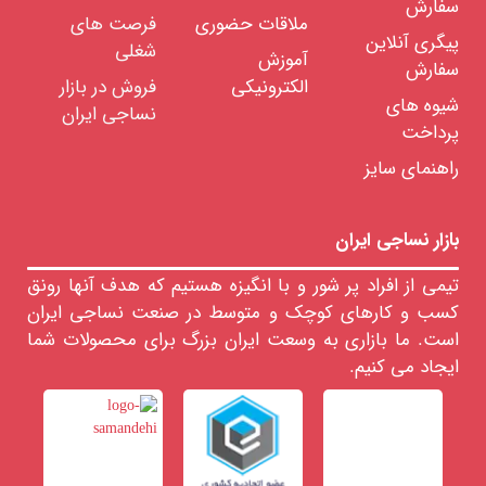
سفارش
مانفورس
ملاقات حضوری
فرصت های
پیگری آنلاین
بروکنر
شغلی
آموزش
سفارش
سان
الکترونیکی
فروش در بازار
سوپر
شیوه های
نساجی ایران
فرارو
پرداخت
سان
تکس
راهنمای سایز
تکسیما
اشتورک
بازار نساجی ایران
مشترک
بین
تیمی از افراد پر شور و با انگیزه هستیم که هدف آنها رونق
ماشین
آلات
کسب و کارهای کوچک و متوسط در صنعت نساجی ایران
است. ما بازاری به وسعت ایران بزرگ برای محصولات شما
ابزار
و
ایجاد می کنیم.
تجهیزات
تاسیسات
خدمات
مهندسی