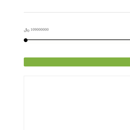
109000000
﷼