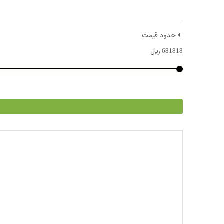
حدود قیمت
681818
﷼