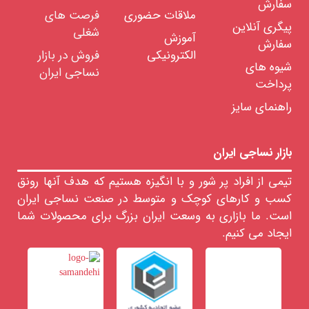
سفارش
نخ
ملاقات حضوری
فرصت های
اسپان
پیگری آنلاین
شغلی
آموزش
سفارش
نخ
الکترونیکی
فروش در بازار
ویسکوز
ریون
شیوه های
نساجی ایران
پرداخت
نخ
نایلون
راهنمای سایز
انواع
کش
نخ
بازار نساجی ایران
های
فانتزی
تیمی از افراد پر شور و با انگیزه هستیم که هدف آنها رونق
رنگرزی
انواع
کسب و کارهای کوچک و متوسط در صنعت نساجی ایران
نخ
است. ما بازاری به وسعت ایران بزرگ برای محصولات شما
تابندگی
ایجاد می کنیم.
نخ
خدمات
آزمایشگاهی
نخ
اشین