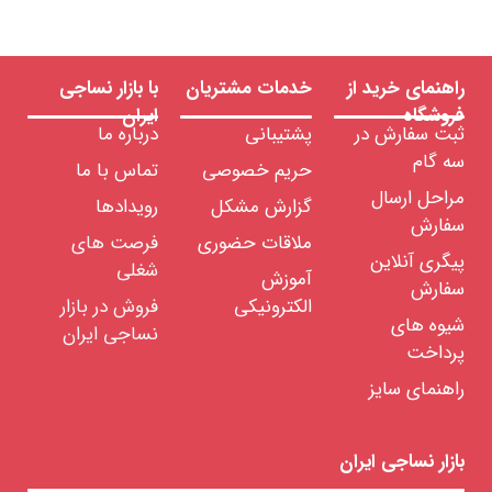
راهنمای خرید از
خدمات مشتریان
با بازار نساجی
فروشگاه
ایران
ثبت سفارش در
پشتیبانی
درباره ما
سه گام
حریم خصوصی
تماس با ما
مراحل ارسال
گزارش مشکل
رویدادها
سفارش
ملاقات حضوری
فرصت های
پیگری آنلاین
شغلی
آموزش
سفارش
الکترونیکی
فروش در بازار
شیوه های
نساجی ایران
پرداخت
راهنمای سایز
بازار نساجی ایران