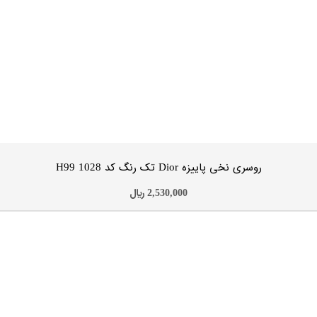
روسری نخی پاییزه LV تک رنگ کد H99 1027
2,530,000
﷼
افزودن به سبد خرید