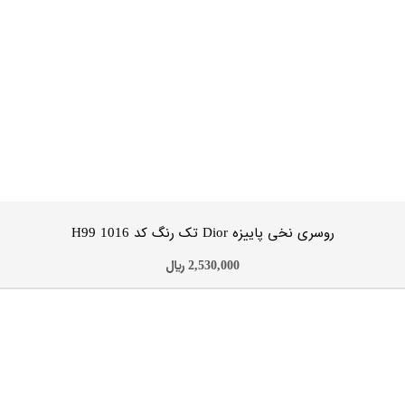
روسری نخی پاییزه Dior تک رنگ کد H99 1028
2,530,000
﷼
افزودن به سبد خرید