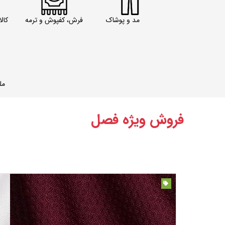
مد و پوشاک
فرش، کفپوش و ترمه
کال
مل
فروش ویژه فصل