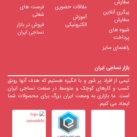
سفارش
مانفورس
ملاقات حضوری
فرصت های
پیگری آنلاین
بروکنر
شغلی
آموزش
سفارش
سان
الکترونیکی
فروش در بازار
سوپر
شیوه های
نساجی ایران
فرارو
پرداخت
سان
راهنمای سایز
تکس
تکسیما
اشتورک
بازار نساجی ایران
مشترک
بین
تیمی از افراد پر شور و با انگیزه هستیم که هدف آنها رونق
ماشین
آلات
کسب و کارهای کوچک و متوسط در صنعت نساجی ایران
است. ما بازاری به وسعت ایران بزرگ برای محصولات شما
ابزار
ایجاد می کنیم.
و
تجهیزات
تاسیسات
خدمات
مهندسی