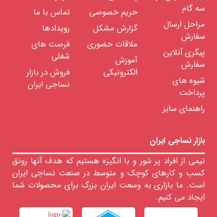
انواع
سه گام
نخ
حریم خصوصی
تماس با ما
فیلامنت
مراحل ارسال
گزارش مشکل
رویدادها
رنگرزی
سفارش
انواع
ملاقات حضوری
فرصت های
نخ
پیگری آنلاین
فیلامنت
شغلی
آموزش
فرشی
سفارش
الکترونیکی
فروش در بازار
رنگرزی
شیوه های
انواع
نساجی ایران
نخ
پرداخت
ترویرا
راهنمای سایز
رنگرزی
انواع
نخ
ترکیبی
بازار نساجی ایران
تابندگی
نخ
تیمی از افراد پر شور و با انگیزه هستیم که هدف آنها رونق
خدمات
کسب و کارهای کوچک و متوسط در صنعت نساجی ایران
آزمایشگاهی
نخ
است. ما بازاری به وسعت ایران بزرگ برای محصولات شما
ایجاد می کنیم.
اشین
لات
ساجی