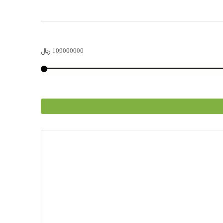
109000000
﷼