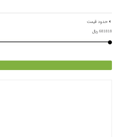
حدود قیمت
681818
﷼