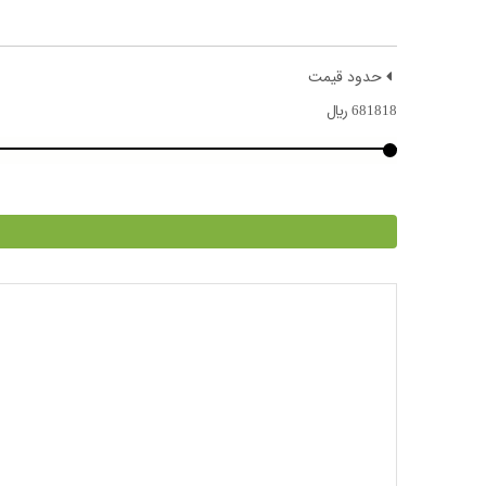
حدود قیمت
681818
﷼