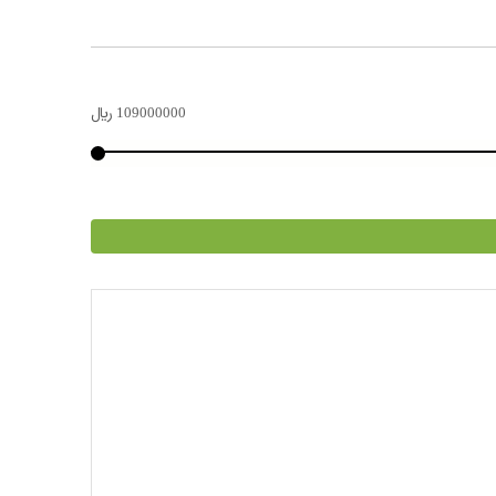
109000000
﷼