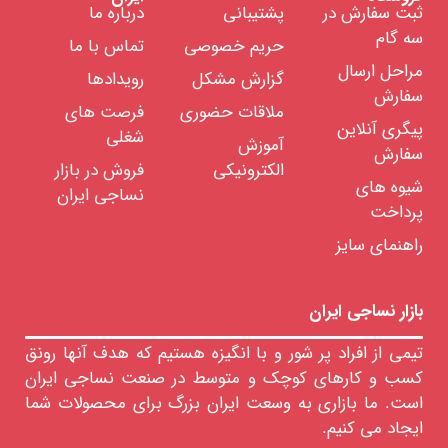
رنگرزی
ثبت سفارش در
پشتیبانی
درباره ما
ماشین
سه گام
حریم خصوصی
تماس با ما
آلات
نان
مراحل ارسال
گزارش مشکل
رویدادها
وون
سفارش
ماشین
ملاقات حضوری
فرصت های
آلات
پیگری آنلاین
شغلی
کالای
آموزش
سفارش
خواب
الکترونیکی
فروش در بازار
قطعات
شیوه های
نساجی ایران
یدکی
پرداخت
ماشین
ابزار
راهنمای سایز
و
تجهیزات
تاسیسات
بازار نساجی ایران
خدمات
مهندسی
تیمی از افراد پر شور و با انگیزه هستیم که هدف آنها رونق
کسب و کارهای کوچک و متوسط در صنعت نساجی ایران
واد
ولیه
است. ما بازاری به وسعت ایران بزرگ برای محصولات شما
ساجی
ایجاد می کنیم.
لزومات