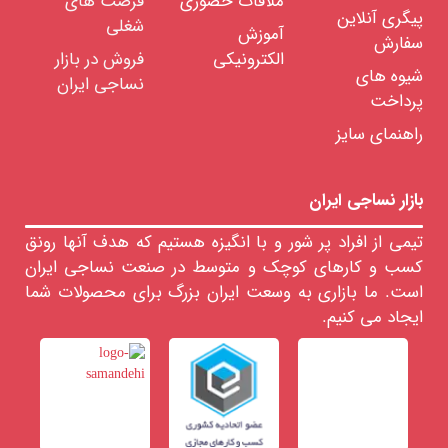
ملاقات حضوری
فرصت های
واب
پیگری آنلاین
شغلی
کوراسیون
آموزش
سفارش
الکترونیکی
فروش در بازار
نواع
شیوه های
ارچه
نساجی ایران
پرداخت
نواع
خ
راهنمای سایز
اشین
لات
ساجی
بازار نساجی ایران
زار
جهیزات
تیمی از افراد پر شور و با انگیزه هستیم که هدف آنها رونق
واد
کسب و کارهای کوچک و متوسط در صنعت نساجی ایران
ولیه
است. ما بازاری به وسعت ایران بزرگ برای محصولات شما
ساجی
ایجاد می کنیم.
لزومات
صرفی
ساجی
ایعات
ساجی
نمایشگاه
مجازی