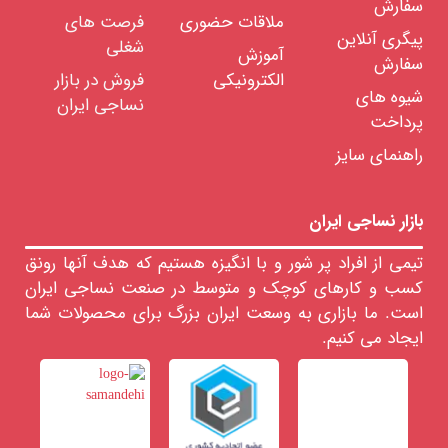
سفارش
ملاقات حضوری
فرصت های
ساویو
پیگری آنلاین
شغلی
ولکمن
آموزش
سفارش
الکترونیکی
فروش در بازار
ساورر
شیوه های
نساجی ایران
ماشین
پرداخت
آلات
بافندگی
راهنمای سایز
ماشین
آلات
رنگرزی
بازار نساجی ایران
ابزار
و
تیمی از افراد پر شور و با انگیزه هستیم که هدف آنها رونق
تجهیزات
کسب و کارهای کوچک و متوسط در صنعت نساجی ایران
تاسیسات
است. ما بازاری به وسعت ایران بزرگ برای محصولات شما
خدمات
مهندسی
ایجاد می کنیم.
واد
ولیه
ساجی
لزومات
صرفی