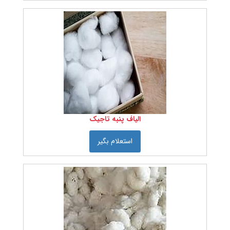
رنگرزی
الیاف
خدمات
آزمایشگاهی
الیاف
رنگ
های
نساجی
مواد
تعاونی
نساجی
مواد
الیاف پنبه تاجیک
شیمیایی
نساجی
استعلام بگیر
رنگ را
انتخاب
کنید:
جنس