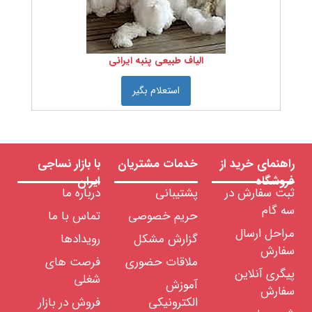
کشور
سازنده
را
انتخاب
الیاف طبیعی پنبه ایرانی
کنید
استعلام بگیر
نمره
نخ را
انتخاب
کنید
راهنمای خرید از
خدمات مشتریان
با بازار نساجی
فروشگاه
ایران
ثبت سفارش در
پشتیبانی
درباره ما
تعداد
سه گام
حریم خصوصی
تماس با ما
لای
مراحل ارسال
نخ را
گزارش مشکل
رویدادها
انتخاب
سفارش
ملاقات حضوری
فرصت های
کنید
پیگری آنلاین
شغلی
آموزش
سفارش
الکترونیکی
فروش در بازار
درجه