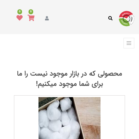
همه
محصولات
0
0
مد
و
پوشاک
فرش،
کفپوش
و
ترمه
محصولی که در بازار موجود نیست را ما
انواع
پارچه
برای شما موجود میکنیم!
انواع
نخ
ماشین
آلات
نساجی
،
ابزار
و
تجهیزات