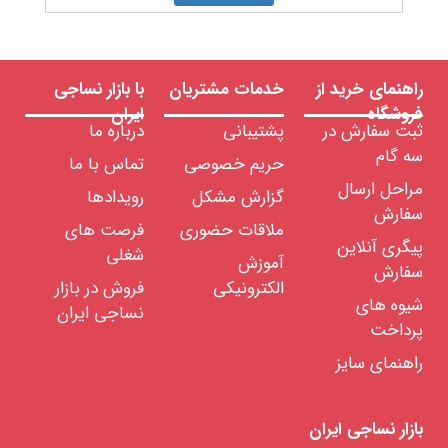
کنید:
راهنمای خرید از
خدمات مشتریان
با بازار نساجی
فروشگاه
ایران
ثبت سفارش در
پشتیبانی
درباره ما
سه گام
حریم خصوصی
تماس با ما
مراحل ارسال
گزارش مشکل
رویدادها
سفارش
ملاقات حضوری
فرصت های
پیگری آنلاین
شغلی
آموزش
سفارش
الکترونیکی
فروش در بازار
شیوه های
نساجی ایران
پرداخت
راهنمای سایز
بازار نساجی ایران