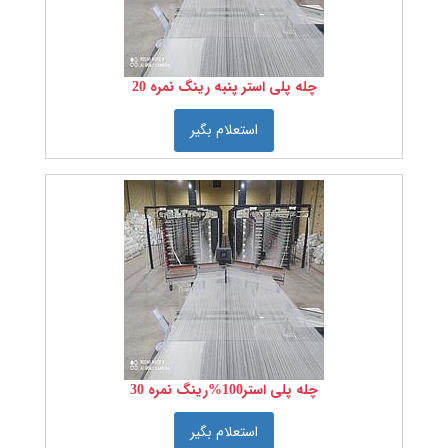
کنید
تعداد
چله پلی استر پنبه رینگ نمره 20
لای
نخ را
استعلام بگیر
انتخاب
کنید
درجه
بندی
پنبه را
انتخاب
کنید:
عرض
چله پلی استر100%رینگ نمره 30
پارچه
را
استعلام بگیر
انتخاب