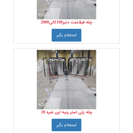
پشتی
سایر
کفپوش
ها
محصولات
چله فیلامنت دنیر1100الی2000
ترمه
استعلام بگیر
خدمات
در
فرش
چله
پیچی
انواع
پارچه
انواع
نخ
ماشین
آلات
نساجی
چله پلی استر پنبه اپن نمره 20
،
ابزار
و
تجهیزات
استعلام بگیر