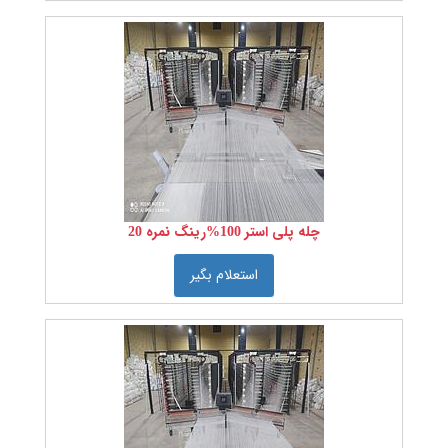
مواد
اولیه
نساجی
رنگ را
انتخاب
کنید:
جنس
چله پلی استر 100%رینگ نمره 20
کشور
سازنده
استعلام بگیر
را
انتخاب
کنید
نمره
نخ را
انتخاب