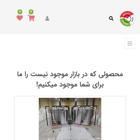
همه
محصولات
0
0
مد
و
پوشاک
فرش،
کفپوش
و
ترمه
محصولی که در بازار موجود نیست را ما
فرش
برای شما موجود میکنیم!
تابلو
فرش
گلیم
گبه
موکت
انواع
روفرشی