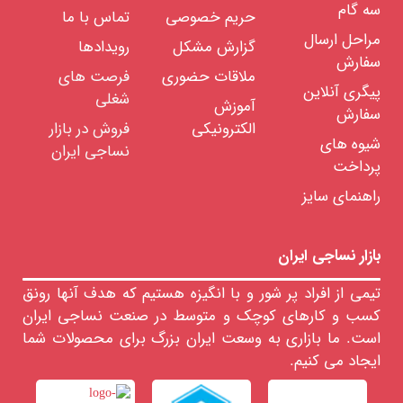
سه گام
حریم خصوصی
تماس با ما
ماشین
آلات
مراحل ارسال
نساجی
گزارش مشکل
رویدادها
سفارش
ملاقات حضوری
فرصت های
قطعات
پیگری آنلاین
یدکی
شغلی
ماشین
آموزش
سفارش
الکترونیکی
فروش در بازار
ماشین
شیوه های
نساجی ایران
آلات
پرداخت
ریسندگی
زینسر
راهنمای سایز
ریتر
مارزولی
اشلاف
هورث
بازار نساجی ایران
موراتا
ساویو
تیمی از افراد پر شور و با انگیزه هستیم که هدف آنها رونق
ولکمن
کسب و کارهای کوچک و متوسط در صنعت نساجی ایران
ساورر
است. ما بازاری به وسعت ایران بزرگ برای محصولات شما
ماشین
ایجاد می کنیم.
آلات
بافندگی