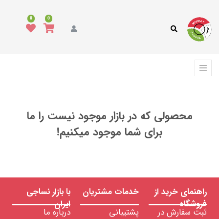
همه
محصولات
0
0
مد
و
پوشاک
فرش،
کفپوش
و
ترمه
محصولی که در بازار موجود نیست را ما
انواع
پارچه
برای شما موجود میکنیم!
انواع
نخ
ماشین
آلات
نساجی
،
راهنمای خرید از
خدمات مشتریان
با بازار نساجی
ابزار
و
فروشگاه
ایران
تجهیزات
ثبت سفارش در
پشتیبانی
درباره ما