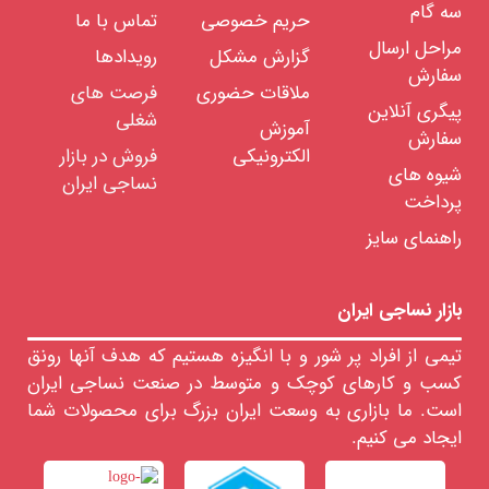
سه گام
معدنی
حریم خصوصی
تماس با ما
پارچه
مراحل ارسال
از
گزارش مشکل
رویدادها
الیاف
سفارش
شیشه
ملاقات حضوری
فرصت های
پارچه
پیگری آنلاین
از
شغلی
آموزش
الیاف
سفارش
بازالت
الکترونیکی
فروش در بازار
شیوه های
نساجی ایران
انواع
پرداخت
پارچه
های
راهنمای سایز
سیستم
پنبه
ای
بازار نساجی ایران
انواع
پارچه
های
تیمی از افراد پر شور و با انگیزه هستیم که هدف آنها رونق
سیستم
پشمی
کسب و کارهای کوچک و متوسط در صنعت نساجی ایران
و
فاستونی
است. ما بازاری به وسعت ایران بزرگ برای محصولات شما
انواع
ایجاد می کنیم.
پارچه
از
الیاف