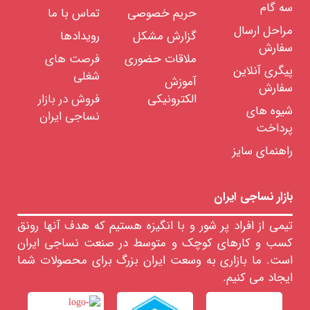
سه گام
کاپشن
حریم خصوصی
تماس با ما
/
پالتو
مراحل ارسال
گزارش مشکل
رویدادها
پیراهن
سفارش
/
ملاقات حضوری
فرصت های
تی
پیگری آنلاین
شرت
شغلی
آموزش
/
سفارش
پلو
الکترونیکی
فروش در بازار
شرت
شیوه های
شلوار
نساجی ایران
/
پرداخت
شلوارک
راهنمای سایز
لباس
زیر
لباس
ورزشی
بازار نساجی ایران
جوراب
مردانه
تیمی از افراد پر شور و با انگیزه هستیم که هدف آنها رونق
ست
کسب و کارهای کوچک و متوسط در صنعت نساجی ایران
لباس
راحتی
است. ما بازاری به وسعت ایران بزرگ برای محصولات شما
مردانه
کفش
ایجاد می کنیم.
و
کتانی
مردانه