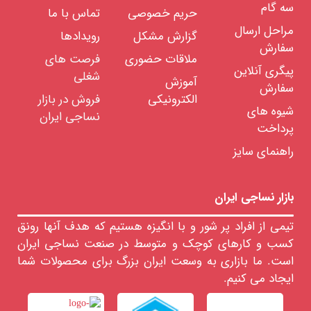
سه گام
کت
حریم خصوصی
تماس با ما
شلوار
/
مراحل ارسال
گزارش مشکل
رویدادها
کت
سفارش
تک
/
ملاقات حضوری
فرصت های
دامن
پیگری آنلاین
شغلی
آموزش
پیراهن
سفارش
/
الکترونیکی
فروش در بازار
بلوز
شیوه های
/
نساجی ایران
شلوار
پرداخت
/
شلوارک
راهنمای سایز
سارافون
/
سرهمی
/
تونیک
بازار نساجی ایران
شال
/
تیمی از افراد پر شور و با انگیزه هستیم که هدف آنها رونق
روسری
/
کسب و کارهای کوچک و متوسط در صنعت نساجی ایران
چادر
/
است. ما بازاری به وسعت ایران بزرگ برای محصولات شما
مقنعه
ایجاد می کنیم.
مانتو
/
بارانی
/