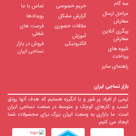
سه گام
معدنی
حریم خصوصی
تماس با ما
مراحل ارسال
گزارش مشکل
رویدادها
انواع
پارچه
سفارش
های
ملاقات حضوری
فرصت های
سیستم
پیگری آنلاین
شغلی
پنبه
آموزش
ای
سفارش
الکترونیکی
فروش در بازار
شیوه های
انواع
نساجی ایران
پارچه
پرداخت
های
سیستم
راهنمای سایز
پشمی
و
فاستونی
انواع
پارچه
بازار نساجی ایران
پشمی
انواع
تیمی از افراد پر شور و با انگیزه هستیم که هدف آنها رونق
پارچه
نیمه
کسب و کارهای کوچک و متوسط در صنعت نساجی ایران
فاستونی
است. ما بازاری به وسعت ایران بزرگ برای محصولات شما
انواع
پارچه
ایجاد می کنیم.
فاستونی
انواع
پارچه