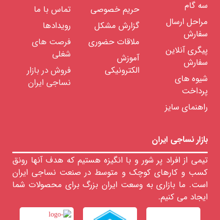
الیاف
سه گام
حریم خصوصی
تماس با ما
بلند
نخ
مراحل ارسال
گزارش مشکل
رویدادها
پشمی
سفارش
نخ
ملاقات حضوری
فرصت های
فاستونی
پیگری آنلاین
نخ
شغلی
آموزش
نیمه
سفارش
فاستونی
الکترونیکی
فروش در بازار
نخ
شیوه های
نساجی ایران
ابریشمی
پرداخت
نخ
کشمیر
راهنمای سایز
نخ
جوت
نخ
کنفی
بازار نساجی ایران
نخ
چتایی
نخ
تیمی از افراد پر شور و با انگیزه هستیم که هدف آنها رونق
فرشی
کسب و کارهای کوچک و متوسط در صنعت نساجی ایران
(اکریلیک)
است. ما بازاری به وسعت ایران بزرگ برای محصولات شما
فیلامنت
ایجاد می کنیم.
نخ
های
فانتزی