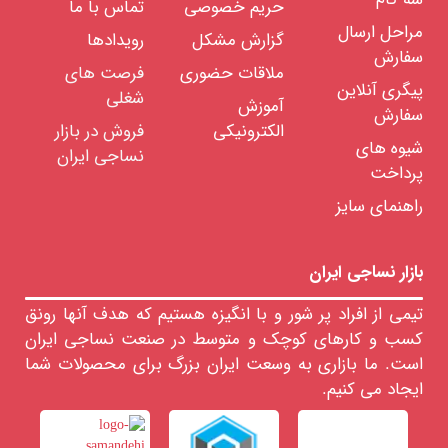
حریم خصوصی
تماس با ما
تعداد
مراحل ارسال
لای
گزارش مشکل
رویدادها
نخ را
سفارش
ملاقات حضوری
فرصت های
انتخاب
پیگری آنلاین
کنید
شغلی
آموزش
سفارش
الکترونیکی
فروش در بازار
شیوه های
نساجی ایران
درجه
پرداخت
بندی
پنبه را
راهنمای سایز
انتخاب
کنید:
بازار نساجی ایران
عرض
تیمی از افراد پر شور و با انگیزه هستیم که هدف آنها رونق
پارچه
کسب و کارهای کوچک و متوسط در صنعت نساجی ایران
را
است. ما بازاری به وسعت ایران بزرگ برای محصولات شما
انتخاب
ایجاد می کنیم.
کنید: