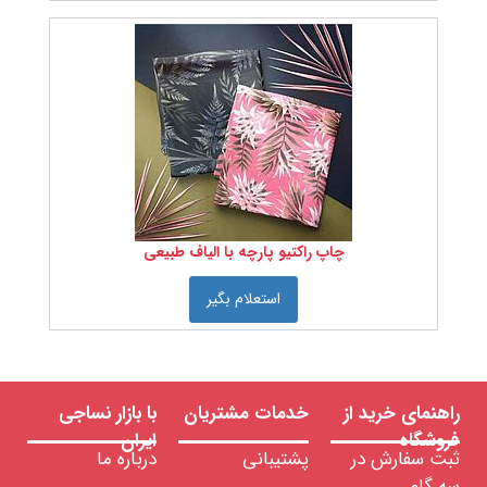
رنگ را
انتخاب
کنید:
جنس
کشور
سازنده
را
چاپ راکتیو پارچه با الیاف طبیعی
انتخاب
کنید
استعلام بگیر
نمره
نخ را
انتخاب
راهنمای خرید از
خدمات مشتریان
با بازار نساجی
کنید
فروشگاه
ایران
ثبت سفارش در
پشتیبانی
درباره ما
سه گام