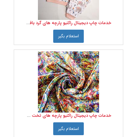
پارچه
چاپ
رنگرزی
و
تکمیل
خدمات چاپ دیجیتال راکتیو پارچه های گرد بافت
بافت
انواع
استعلام بگیر
پارچه
خدمات
آزمایشگاهی
پارچه
انواع
نخ
ماشین
آلات
نساجی
،
ابزار
و
تجهیزات
خدمات چاپ دیجیتال راکتیو پارچه های تخت بافت
مواد
اولیه
نساجی
استعلام بگیر