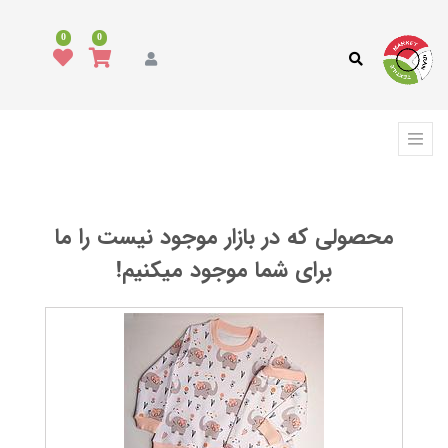
همه
محصولات
0
0
مد
و
پوشاک
فرش،
کفپوش
و
ترمه
محصولی که در بازار موجود نیست را ما
انواع
پارچه
برای شما موجود میکنیم!
تاری
پودی
حلقوی
بی
بافت
خدمات
در
انواع