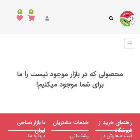
همه
محصولات
0
0
مد
و
پوشاک
فرش،
کفپوش
و
ترمه
محصولی که در بازار موجود نیست را ما
انواع
پارچه
برای شما موجود میکنیم!
انواع
نخ
ماشین
آلات
نساجی
،
راهنمای خرید از
خدمات مشتریان
با بازار نساجی
ابزار
و
فروشگاه
ایران
تجهیزات
ثبت سفارش در
پشتیبانی
درباره ما