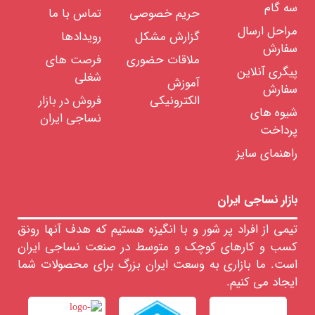
سه گام
حریم خصوصی
تماس با ما
مواد
اولیه
مراحل ارسال
نساجی
گزارش مشکل
رویدادها
سفارش
ملاقات حضوری
فرصت های
الیاف
پیگری آنلاین
شغلی
آموزش
سفارش
الیاف
الکترونیکی
فروش در بازار
طبیعی
شیوه های
نساجی ایران
پرداخت
الیاف
مصنوعی
راهنمای سایز
الیاف
نایلون
الیاف
پلی
استر
بازار نساجی ایران
الیاف
اکریلیک
تیمی از افراد پر شور و با انگیزه هستیم که هدف آنها رونق
الیاف
پلی
کسب و کارهای کوچک و متوسط در صنعت نساجی ایران
پروپیلن
است. ما بازاری به وسعت ایران بزرگ برای محصولات شما
الیاف
پلی
ایجاد می کنیم.
اتیلن
الیاف
لاکرا