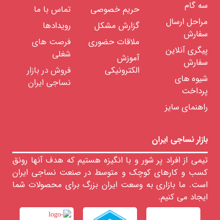
سه گام
حریم خصوصی
تماس با ما
ماشین
آلات
مراحل ارسال
نساجی
گزارش مشکل
رویدادها
سفارش
ملاقات حضوری
فرصت های
قطعات
پیگری آنلاین
یدکی
شغلی
ماشین
آموزش
سفارش
الکترونیکی
فروش در بازار
ماشین
شیوه های
نساجی ایران
آلات
پرداخت
ریسندگی
ماشین
راهنمای سایز
آلات
بافندگی
ماشین
بازار نساجی ایران
آلات
رنگرزی
بابکوک
تیمی از افراد پر شور و با انگیزه هستیم که هدف آنها رونق
مانفورس
کسب و کارهای کوچک و متوسط در صنعت نساجی ایران
بروکنر
است. ما بازاری به وسعت ایران بزرگ برای محصولات شما
سان
سوپر
ایجاد می کنیم.
فرارو
سان