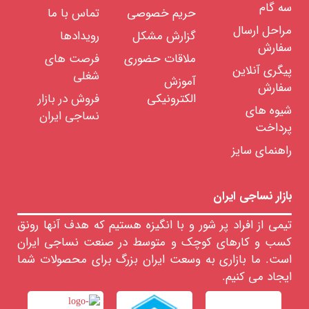
دستکش
سه گام
حریم خصوصی
تماس با ما
/
کلاه
مراحل ارسال
/
گزارش مشکل
رویدادها
شال
سفارش
گردن
ملاقات حضوری
فرصت های
/
پیگری آنلاین
دستمال
شغلی
گردن
آموزش
سفارش
تل
الکترونیکی
فروش در بازار
/
شیوه های
سنجاق
نساجی ایران
سر
پرداخت
و
سینه
راهنمای سایز
/
گیره
/
گل
سر
بازار نساجی ایران
پوشاک
ست
زنانه
تیمی از افراد پر شور و با انگیزه هستیم که هدف آنها رونق
پوشاک
کسب و کارهای کوچک و متوسط در صنعت نساجی ایران
بارداری
است. ما بازاری به وسعت ایران بزرگ برای محصولات شما
ایجاد می کنیم.
مردانه
بچه