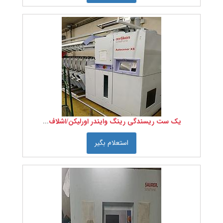
درجه
بندی
پنبه را
انتخاب
کنید:
عرض
پارچه
را
انتخاب
یک ست ریسندگی رینگ وایندر اورلیکن/اشلاف هورث .... مدل X5
کنید:
استعلام بگیر