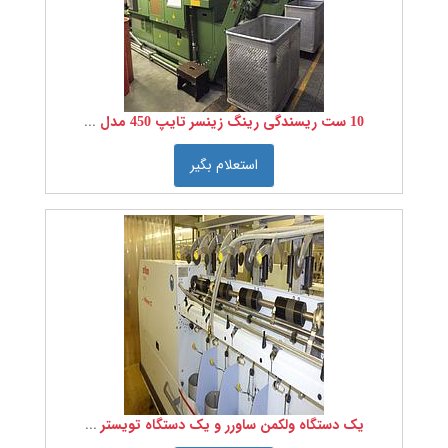
10 ست ریسندگی رینگ زینسر تایپ 450 مدل 1997
استعلام بگیر
یک دستگاه ولکمن ساورر و یک دستگاه تویستر تو فور وان اورلیکن