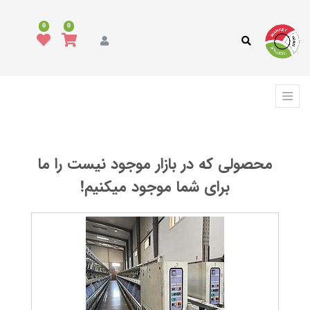
همه
محصولات
0
0
مد
و
پوشاک
فرش،
کفپوش
و
ترمه
محصولی که در بازار موجود نیست را ما
انواع
پارچه
برای شما موجود میکنیم!
انواع
نخ
ماشین
آلات
نساجی
،
ابزار
و
تجهیزات