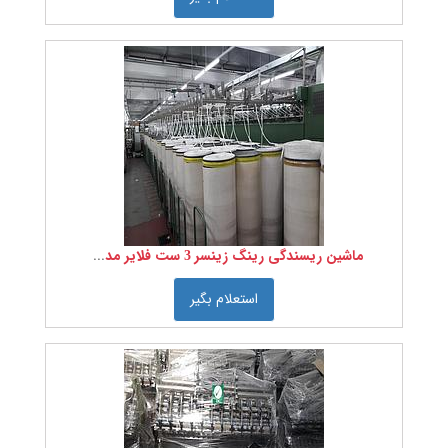
ماشین ریسندگی رینگ زینسر 3 ست فلایر مدل 670
استعلام بگیر