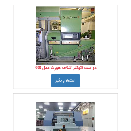
قطعات
یدکی
ماشین
ابزار
و
تجهیزات
تاسیسات
خدمات
مهندسی
دو ست اتوکنر اشلاف هورث مدل 338
مواد
اولیه
نساجی
استعلام بگیر
رنگ را
انتخاب
کنید:
جنس