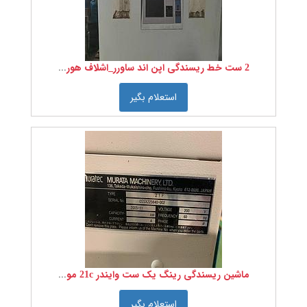
2 ست خط ریسندگی اپن اند ساورر_اشلاف هورث مدل BD6
استعلام بگیر
ماشین ریسندگی رینگ یک ست وایندر 21c موراتا ژاپن 40 اسپیندل سال ساخت 2005 مدل RM
استعلام بگیر