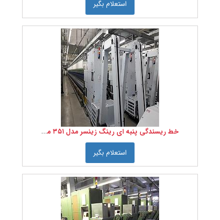
استعلام بگیر
خط ریسندگی پنبه ای رینگ زینسر مدل ۳۵۱ متصل به اتو کونر اشلاف هورس
استعلام بگیر