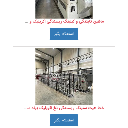
ماشین
آلات
نساجی
ماشین
ماشین تابندگی و کبلینگ ریسندگی اکریلیک و پلی استر برند ولکمن - VOLKMANN
آلات
ریسندگی
ماشین
استعلام بگیر
آلات
ذوب
ریسی
ماشین
آلات
بافندگی
ماشین
آلات
چاپ،
تکمیل
و
رنگرزی
ماشین
آلات
نان
وون
ماشین
خط هیت ستینگ ریسندگی نخ اکریلیک برند سوپربا - Superba فرانسه
آلات
کالای
خواب
استعلام بگیر