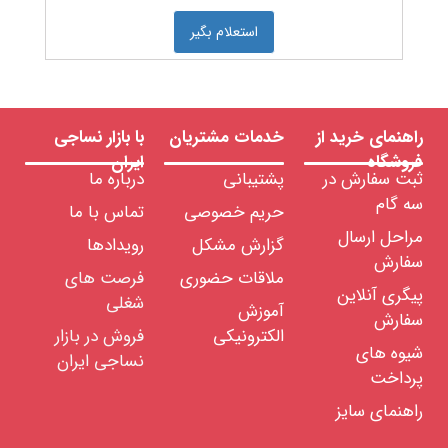
استعلام بگیر
راهنمای خرید از
خدمات مشتریان
با بازار نساجی
فروشگاه
ایران
ثبت سفارش در
پشتیبانی
درباره ما
سه گام
حریم خصوصی
تماس با ما
مراحل ارسال
گزارش مشکل
رویدادها
سفارش
ملاقات حضوری
فرصت های
پیگری آنلاین
شغلی
آموزش
سفارش
الکترونیکی
فروش در بازار
شیوه های
نساجی ایران
پرداخت
راهنمای سایز