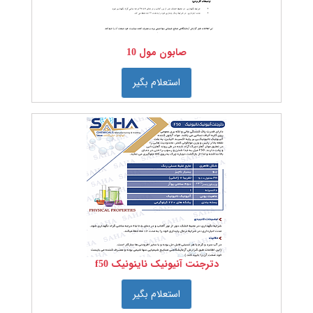
مواد
اولیه
نساجی
صابون مول 10
الیاف
رنگ
استعلام بگیر
های
نساجی
مواد
تعاونی
نساجی
مقدمات
رنگرزی
چاپ
تکمیل
صابون
پس
دترجنت آنیونیک ناینونیک f50
شور
نرم
کننده
استعلام بگیر
نانیونیک
سیلیکونی