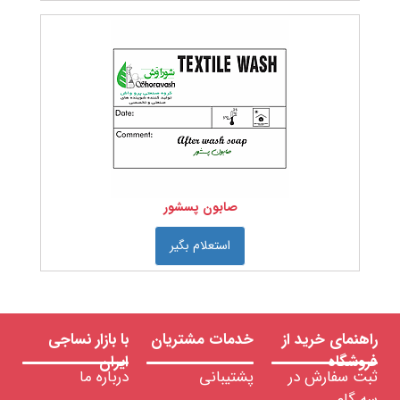
نرم
کننده
سیلیکونی
هیدروفیل
نرم
کننده
سیلیکونی
هیدروفوب
لکه
بر
صنعتی
مواد
شیمیایی
نساجی
صابون پسشور
رنگ را
انتخاب
استعلام بگیر
کنید:
جنس
راهنمای خرید از
خدمات مشتریان
با بازار نساجی
فروشگاه
ایران
ثبت سفارش در
پشتیبانی
درباره ما
کشور
سه گام
سازنده