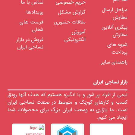
حریم خصوصی
تماس با ما
را
مراحل ارسال
گزارش مشکل
رویدادها
انتخاب
سفارش
کنید
ملاقات حضوری
فرصت های
پیگری آنلاین
شغلی
آموزش
سفارش
نمره
الکترونیکی
فروش در بازار
شیوه های
نخ را
نساجی ایران
انتخاب
پرداخت
کنید
راهنمای سایز
تعداد
بازار نساجی ایران
لای
نخ را
تیمی از افراد پر شور و با انگیزه هستیم که هدف آنها رونق
انتخاب
کسب و کارهای کوچک و متوسط در صنعت نساجی ایران
کنید
است. ما بازاری به وسعت ایران بزرگ برای محصولات شما
ایجاد می کنیم.
درجه
بندی
پنبه را