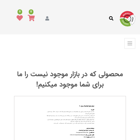
همه
محصولات
0
0
مد
و
پوشاک
فرش،
کفپوش
و
ترمه
محصولی که در بازار موجود نیست را ما
انواع
پارچه
برای شما موجود میکنیم!
انواع
نخ
ماشین
آلات
نساجی
،
ابزار
و
تجهیزات