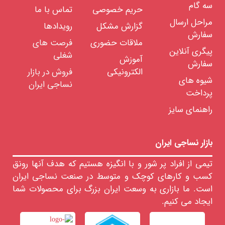
سه گام
حریم خصوصی
تماس با ما
ماشین
آلات
مراحل ارسال
نساجی
گزارش مشکل
رویدادها
سفارش
ملاقات حضوری
فرصت های
قطعات
پیگری آنلاین
یدکی
شغلی
ماشین
آموزش
سفارش
الکترونیکی
فروش در بازار
ابزار
شیوه های
نساجی ایران
و
پرداخت
تجهیزات
راهنمای سایز
تاسیسات
هوای
فشرده
آب
بازار نساجی ایران
و
فاضلاب
تیمی از افراد پر شور و با انگیزه هستیم که هدف آنها رونق
برقی
کسب و کارهای کوچک و متوسط در صنعت نساجی ایران
قطعات
و
است. ما بازاری به وسعت ایران بزرگ برای محصولات شما
ملزومات
مصرفی
ایجاد می کنیم.
خدمات
مهندسی