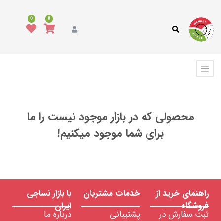
همه
محصولات
0
0
مد
و
پوشاک
فرش،
کفپوش
و
ترمه
محصولی که در بازار موجود نیست را ما
انواع
پارچه
برای شما موجود میکنیم!
انواع
نخ
ماشین
آلات
نساجی
،
راهنمای خرید از
خدمات مشتریان
با بازار نساجی
ابزار
و
فروشگاه
ایران
تجهیزات
ثبت سفارش در
پشتیبانی
درباره ما