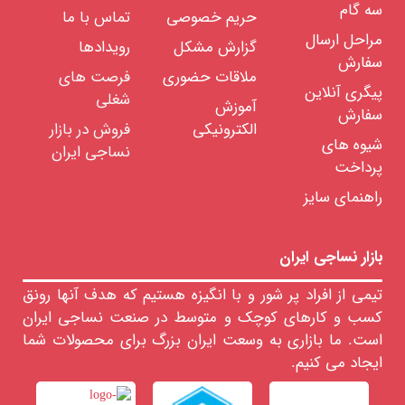
سه گام
معدنی
حریم خصوصی
تماس با ما
مراحل ارسال
گزارش مشکل
رویدادها
انواع
پارچه
سفارش
های
ملاقات حضوری
فرصت های
سیستم
پیگری آنلاین
شغلی
پنبه
آموزش
ای
سفارش
الکترونیکی
فروش در بازار
شیوه های
انواع
نساجی ایران
پارچه
پرداخت
های
سیستم
راهنمای سایز
پشمی
و
فاستونی
انواع
پارچه
بازار نساجی ایران
پشمی
انواع
تیمی از افراد پر شور و با انگیزه هستیم که هدف آنها رونق
پارچه
نیمه
کسب و کارهای کوچک و متوسط در صنعت نساجی ایران
فاستونی
است. ما بازاری به وسعت ایران بزرگ برای محصولات شما
انواع
پارچه
ایجاد می کنیم.
فاستونی
انواع
پارچه